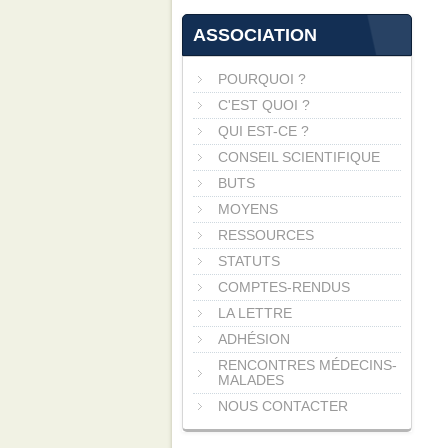
ASSOCIATION
POURQUOI ?
C'EST QUOI ?
QUI EST-CE ?
CONSEIL SCIENTIFIQUE
BUTS
MOYENS
RESSOURCES
STATUTS
COMPTES-RENDUS
LA LETTRE
ADHÉSION
RENCONTRES MÉDECINS-
MALADES
NOUS CONTACTER