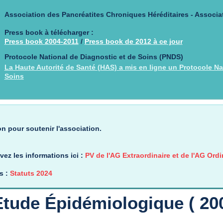
Association des Pancréatites Chroniques Héréditaires - Associa
Press book à télécharger :
Press book 2004-2011
/
Press book de 2012 à ce jour
Protocole National de Diagnostic et de Soins (PNDS)
La Haute Autorité de Santé (HAS) a mis en ligne un Protocole Na
Soins
n pour soutenir l'association.
ez les informations ici :
PV de l'AG Extraordinaire et de l'AG Ord
s :
Statuts 2024
Etude Épidémiologique ( 200