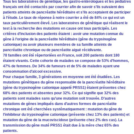
Tous les laboratoires de génétique, les gastro-entérologues et les pédiatres
français ont été contactés par courrier afin de savoir s’ils suivaient des
patients atteints de pancréatite héréditaire et s’ils acceptaient de participer
à l’étude. Le taux de réponse à notre courrier a été de 84% ce qui est un
taux particulièrement élevé. Les laboratoires de génétique qui réalisent le
test à la recherche des mutations en cause ont tous participés. Les
critères d’inclusion des patients étaient : avoir une mutation connue du
gène à l’origine de la pancréatite héréditaire (gène du trypsinogène
cationique) ou avoir plusieurs membres de sa famille atteints de
pancréatite chronique ou de pancréatite aiguë récidivante.
78 familles ont été répertoriées en France, soit 200 patients dont 180
étaient vivants. Cette cohorte de malades se compose de 53% d’hommes,
47% de femmes. De 34% de fumeurs et de 5% de malades ayant une
consommation d’alcool excessive.
Pour chaque famille, 3 générations en moyenne ont été étudiées. Les
mutations génétiques du gène responsable de la pancréatite héréditaire
(gène du trypsinogène cationique appelé PRSS1) étaient présentes chez
68% des patients et absentes pour 32%. Ce qui signifie que 32% des
patients sont malades sans qu’une mutation soit trouvée. D’autres
mutations de gènes impliqués dans d’autres formes de pancréatite
chronique ont été cherchées systématiquement : mutation du gène de
l’inhibiteur du trypsinogène cationique (présente chez 13% des patients) et
mutation du gène de la mucoviscidose (présente chez 2% des cas). La
transmission du gène muté PRSS1 était due à la mère chez 65% des
patients.