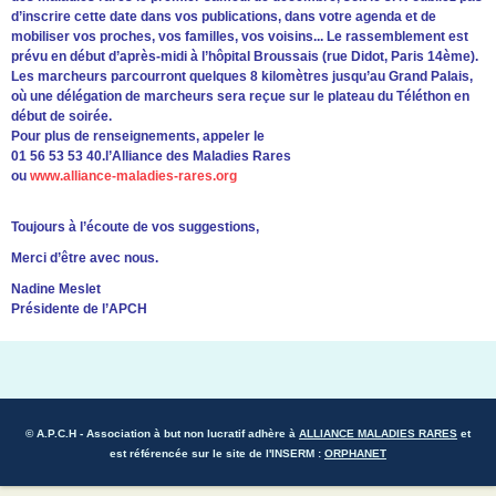
d’inscrire cette date dans vos publications, dans votre agenda et de
mobiliser vos proches, vos familles, vos voisins... Le rassemblement est
prévu en début d’après-midi à l’hôpital Broussais (rue Didot, Paris 14ème).
Les marcheurs parcourront quelques 8 kilomètres jusqu’au Grand Palais,
où une délégation de marcheurs sera reçue sur le plateau du Téléthon en
début de soirée.
Pour plus de renseignements, appeler le
01 56 53 53 40.l’Alliance des Maladies Rares
ou
www.alliance-maladies-rares.org
Toujours à l’écoute de vos suggestions,
Merci d’être avec nous.
Nadine Meslet
Présidente de l’APCH
© A.P.C.H
- Association à but non lucratif adhère à
ALLIANCE MALADIES RARES
et
est référencée sur le site de l'INSERM :
ORPHANET