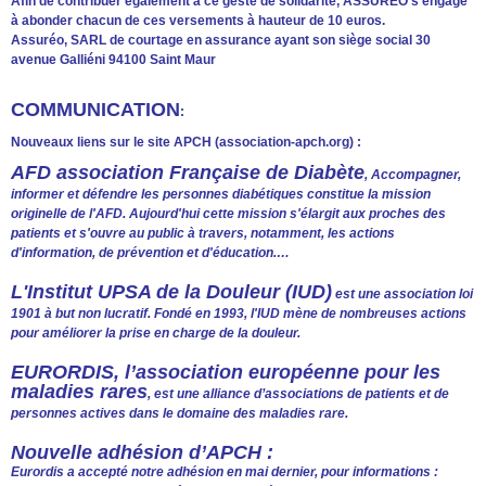
Afin de contribuer également à ce geste de solidarité, ASSUREO s’engage
à abonder chacun de ces versements à hauteur de 10 euros.
Assuréo, SARL de courtage en assurance ayant son siège social 30
avenue Galliéni 94100 Saint Maur
COMMUNICATION
:
Nouveaux liens sur le site APCH (association-apch.org) :
AFD association Française de Diabète
, Accompagner,
informer et défendre les personnes diabétiques constitue la mission
originelle de l'AFD. Aujourd'hui cette mission s'élargit aux proches des
patients et s'ouvre au public à travers, notamment, les actions
d'information, de prévention et d'éducation.…
L'Institut UPSA de la Douleur (IUD)
est une association loi
1901 à but non lucratif. Fondé en 1993, l'IUD mène de nombreuses actions
pour améliorer la prise en charge de la douleur.
EURORDIS, l’association européenne pour les
maladies rares
, est une alliance d’associations de patients et de
personnes actives dans le domaine des maladies rare.
Nouvelle adhésion d’APCH :
Eurordis a accepté notre adhésion en mai dernier, pour informations :