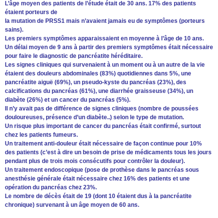
L’âge moyen des patients de l’étude était de 30 ans. 17% des patients
étaient porteurs de
la mutation de PRSS1 mais n’avaient jamais eu de symptômes (porteurs
sains).
Les premiers symptômes apparaissaient en moyenne à l’âge de 10 ans.
Un délai moyen de 9 ans à partir des premiers symptômes était nécessaire
pour faire le diagnostic de pancréatite héréditaire.
Les signes cliniques qui survenaient à un moment ou à un autre de la vie
étaient des douleurs abdominales (83%) quotidiennes dans 5%, une
pancréatite aiguë (69%), un pseudo-kyste du pancréas (23%), des
calcifications du pancréas (61%), une diarrhée graisseuse (34%), un
diabète (26%) et un cancer du pancréas (5%).
Il n’y avait pas de différence de signes cliniques (nombre de poussées
douloureuses, présence d’un diabète..) selon le type de mutation.
Un risque plus important de cancer du pancréas était confirmé, surtout
chez les patients fumeurs.
Un traitement anti-douleur était nécessaire de façon continue pour 10%
des patients (c’est à dire un besoin de prise de médicaments tous les jours
pendant plus de trois mois consécutifs pour contrôler la douleur).
Un traitement endoscopique (pose de prothèse dans le pancréas sous
anesthésie générale était nécessaire chez 16% des patients et une
opération du pancréas chez 23%.
Le nombre de décès était de 19 (dont 10 étaient dus à la pancréatite
chronique) survenant à un âge moyen de 60 ans.