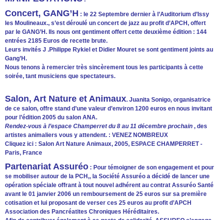
Concert, GANG’H
: le 22 Septembre dernier à l’Auditorium d’Issy
les Moulineaux., s’est déroulé un concert de jazz au profit d’APCH, offert
par le GANG’H. Ils nous ont gentiment offert cette deuxième édition : 144
entrées 2185 Euros de recette brute.
Leurs invités J .Philippe Rykiel et Didier Mouret se sont gentiment joints au
Gang’H.
Nous tenons à remercier très sincèrement tous les participants à cette
soirée, tant musiciens que spectateurs.
Salon, Art Nature et Animaux
. Juanita Sonigo, organisatrice
de ce salon, offre stand d’une valeur d’environ 1200 euros en nous invitant
pour l’édition 2005 du salon ANA.
Rendez-vous à l’espace Champerret du 8 au 11 décembre prochain
, des
artistes animaliers vous y attendent. : VENEZ NOMBREUX
Cliquez ici : Salon Art Nature Animaux, 2005, ESPACE CHAMPERRET -
Paris, France
Partenariat Assuréo
: Pour témoigner de son engagement et pour
se mobiliser autour de la PCH,, la Société Assuréo a décidé de lancer une
opération spéciale offrant à tout nouvel adhérent au contrat Assuréo Santé
avant le 01 janvier 2006 un remboursement de 25 euros sur sa première
cotisation et lui proposant de verser ces 25 euros au profit d’APCH
Association des Pancréatites Chroniques Héréditaires.