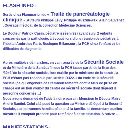
FLASH INFO
:
Traité de pancréatologie
Sortie chez Flammarion du «
clinique
» .Auteurs Philippe Levy, Philippe Ruszniewski Alain Sauvanet
. Ouvrage médical, de la collection Médecine Sciences.
Le Docteur Patrick Casin, pédiatre isséen,(92) ayant suivi 2 enfants
concernés par la pathologie, à évoqué lors d’une réunion de pédiatres à
l’hôpital Ambroise Paré, Boulogne Billancourt, la PCH chez l’enfant et les
difficultés de diagnostic.
Sécurité Sociale
Après multiples démarches, en vain, auprès de la
et du Ministère de la Santé, afin que la PCH fasse partie de la liste des
‘30+1’ de la sécurité sociale, liste établie par le ministère de la santé , la
PCH n’étant pas reconnue par l’article D322-1 du code de la sécurité
sociale (ce qui engendre des remboursements dont le taux de prise en
charge est au bon vouloir du centre de sécurité sociale dont dépend la
personne concernée…)
Nous avons demandé de l’aide à notre parrain, Monsieur le Députe Maire
André Santini. Celui ci à posé la question au Ministre délégué à la Sécurité
Sociale, aux personnes handicapées et à la famille. lui demandant quelles
mesures il comptait prendre pour remédier à cette situation. A suivre …
MANIFESTATIONS
: