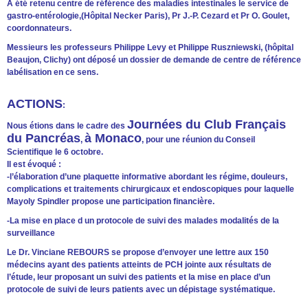
A été retenu centre de référence des maladies intestinales le service de
gastro-entérologie,(Hôpital Necker Paris), Pr J.-P. Cezard et Pr O. Goulet,
coordonnateurs.
Messieurs les professeurs Philippe Levy et Philippe Ruszniewski, (hôpital
Beaujon, Clichy) ont déposé un dossier de demande de centre de référence
labélisation en ce sens.
ACTIONS
:
Journées du Club Français
Nous étions dans le cadre des
du Pancréas
à Monaco
,
, pour une réunion du Conseil
Scientifique le 6 octobre.
Il est évoqué :
-l’élaboration d’une plaquette informative abordant les régime, douleurs,
complications et traitements chirurgicaux et endoscopiques pour laquelle
Mayoly Spindler propose une participation financière.
-La mise en place d un protocole de suivi des malades modalités de la
surveillance
Le Dr. Vinciane REBOURS se propose d’envoyer une lettre aux 150
médecins ayant des patients atteints de PCH jointe aux résultats de
l’étude, leur proposant un suivi des patients et la mise en place d’un
protocole de suivi de leurs patients avec un dépistage systématique.