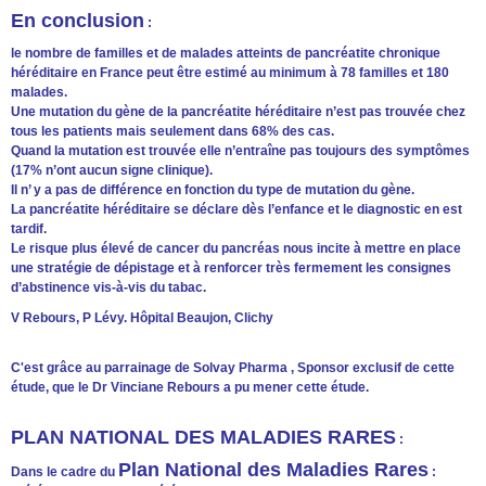
En conclusion
:
le nombre de familles et de malades atteints de pancréatite chronique
héréditaire en France peut être estimé au minimum à 78 familles et 180
malades.
Une mutation du gène de la pancréatite héréditaire n’est pas trouvée chez
tous les patients mais seulement dans 68% des cas.
Quand la mutation est trouvée elle n’entraîne pas toujours des symptômes
(17% n’ont aucun signe clinique).
Il n’ y a pas de différence en fonction du type de mutation du gène.
La pancréatite héréditaire se déclare dès l’enfance et le diagnostic en est
tardif.
Le risque plus élevé de cancer du pancréas nous incite à mettre en place
une stratégie de dépistage et à renforcer très fermement les consignes
d’abstinence vis-à-vis du tabac.
V Rebours, P Lévy. Hôpital Beaujon, Clichy
C'est grâce au parrainage de Solvay Pharma , Sponsor exclusif de cette
étude, que le Dr Vinciane Rebours a pu mener cette étude.
PLAN NATIONAL DES MALADIES RARES
:
Plan National des Maladies Rares
Dans le cadre du
: