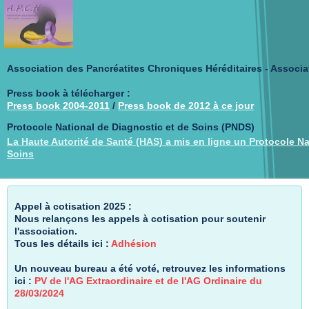
Association des Pancréatites Chroniques Héréditaires - Associa
Press book à télécharger :
Press book 2004-2011
/
Press book de 2012 à ce jour
Protocole National de Diagnostic et de Soins (PNDS)
La Haute Autorité de Santé (HAS) a mis en ligne un Protocole Na
Soins
Appel à cotisation 2025 :
Nous relançons les appels à cotisation pour soutenir
l'association.
Tous les détails ici :
Adhésion
Un nouveau bureau a été voté, retrouvez les informations
ici :
PV de l'AG Extraordinaire et de l'AG Ordinaire du
28/03/2024