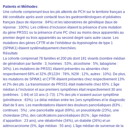
Patients et Méthodes
:
Une cohorte comprenant tous les pts atteints de PCH sur le territoire français a
été constituée après avoir contacté tous les gastroentérologues et pédiatres
français (taux de réponse : 84%) et les laboratoires de génétique (taux de
réponse : 100%). Les critères d’inclusion étaient la présence d’une mutation
du gène PRSS1 ou la présence d’une PC chez au moins deux apparentés au
premier degré ou trois apparentés au second degré sans autre cause. Les
mutations des gènes CFTR et de l’inhibiteur du trypsinogène de type 1
(SPINK1) étaient systématiquement cherchées.
Résultats
La cohorte comprenait 78 familles et 200 pts dont 181 vivants (nombre médian
de génération par famille : 3, hommes : 53%, alcoolisme : 5%, tabagisme :
34%). Les mutations de PRSS1 étaient présentes ou absentes chez
respectivement 68% et 32% (R122H : 78%, N29I : 12%, autres : 10%). De plus,
les mutations de SPINK1 et CFTR étaient présentes chez respectivement 13%
et 2% des pts. La transmission de PRSS1 était maternelle chez 65%. L’âge
médian à l’inclusion et aux premiers symptômes était respectivement 30 ans
(extrêmes : 1-84) et 10 ans (1-73). 17% des pts n’avaient aucun symptôme
(pénétrance : 83%). Le délai médian entre les 1ers symptômes et le diagnostic
était de 9 ans. Les manifestations étaient des douleurs pancréatiques (83% ;
continues : 5%) ; une pancréatite aiguë (69%), un pseudokyste (23%), une
cholestase (3%), des calcifications pancréatiques (61% ; âge médian
d’apparition : 23 ans), une stéatorrhée (34%), un diabète (26%) et un
adénocarcinome (5%, âge médian : 55 ans). L’âge médian de survenue de la