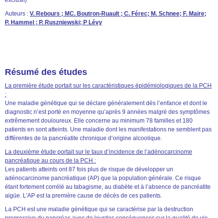
Auteurs :
V. Rebours ; MC. Boutron-Ruault ; C. Férec; M. Schnee; F. Maire;
P. Hammel ; P. Ruszniewski; P Lévy
Résumé des études
La première étude portait sur les caractéristiques épidémiologiques de la PCH
:
Une maladie génétique qui se déclare généralement dès l’enfance et dont le
diagnostic n’est porté en moyenne qu’après 9 années malgré des symptômes
extrêmement douloureux. Elle concerne au minimum 78 familles et 180
patients en sont atteints. Une maladie dont les manifestations ne semblent pas
différentes de la pancréatite chronique d’origine alcoolique.
La deuxième étude portait sur le taux d’incidence de l’adénocarcinome
pancréatique au cours de la PCH :
Les patients atteints ont 87 fois plus de risque de développer un
adénocarcinome pancréatique (AP) que la population générale. Ce risque
étant fortement corrélé au tabagisme, au diabète et à l’absence de pancréatite
aigüe. L’AP est la première cause de décès de ces patients.
La PCH
est une maladie génétique qui se caractérise par la destruction
progressive du pancréas avec de lourdes conséquences sur la qualité de vie