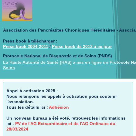
Association des Pancréatites Chroniques Héréditaires - Associa
Press book à télécharger :
Press book 2004-2011
/
Press book de 2012 à ce jour
Protocole National de Diagnostic et de Soins (PNDS)
La Haute Autorité de Santé (HAS) a mis en ligne un Protocole Na
Soins
Appel à cotisation 2025 :
Nous relançons les appels à cotisation pour soutenir
l'association.
Tous les détails ici :
Adhésion
Un nouveau bureau a été voté, retrouvez les informations
ici :
PV de l'AG Extraordinaire et de l'AG Ordinaire du
28/03/2024