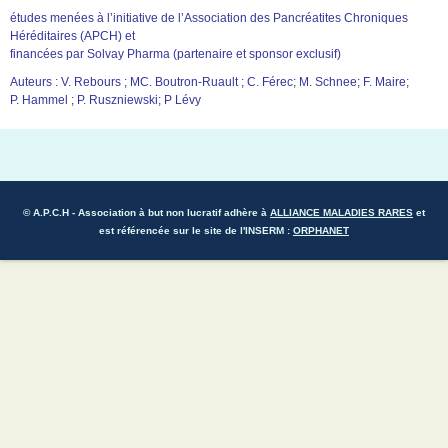
études menées à l’initiative de l’Association des Pancréatites Chroniques
Héréditaires (APCH) et
financées par Solvay Pharma (partenaire et sponsor exclusif)
Auteurs : V. Rebours ; MC. Boutron-Ruault ; C. Férec; M. Schnee; F. Maire;
P. Hammel ; P. Ruszniewski; P Lévy
© A.P.C.H
- Association à but non lucratif adhère à
ALLIANCE MALADIES RARES
et
est référencée sur le site de l'INSERM :
ORPHANET