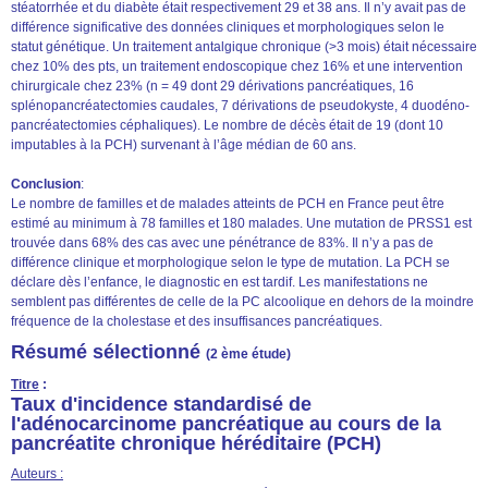
stéatorrhée et du diabète était respectivement 29 et 38 ans. Il n’y avait pas de
différence significative des données cliniques et morphologiques selon le
statut génétique. Un traitement antalgique chronique (>3 mois) était nécessaire
chez 10% des pts, un traitement endoscopique chez 16% et une intervention
chirurgicale chez 23% (n = 49 dont 29 dérivations pancréatiques, 16
splénopancréatectomies caudales, 7 dérivations de pseudokyste, 4 duodéno-
pancréatectomies céphaliques). Le nombre de décès était de 19 (dont 10
imputables à la PCH) survenant à l’âge médian de 60 ans.
Conclusion
:
Le nombre de familles et de malades atteints de PCH en France peut être
estimé au minimum à 78 familles et 180 malades. Une mutation de PRSS1 est
trouvée dans 68% des cas avec une pénétrance de 83%. Il n’y a pas de
différence clinique et morphologique selon le type de mutation. La PCH se
déclare dès l’enfance, le diagnostic en est tardif. Les manifestations ne
semblent pas différentes de celle de la PC alcoolique en dehors de la moindre
fréquence de la cholestase et des insuffisances pancréatiques.
Résumé sélectionné
(2 ème étude)
Titre
:
Taux d'incidence standardisé de
l'adénocarcinome pancréatique au cours de la
pancréatite chronique héréditaire (PCH)
Auteurs :