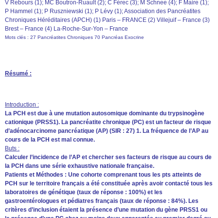
V Rebours (1); MC Boutron-Ruault (2); C Férec (3); M Schnee (4); F Maire (1);
P Hammel (1); P Ruszniewski (1); P Lévy (1); Association des Pancréatites
Chroniques Héréditaires (APCH) (1) Paris – FRANCE (2) Villejuif – France (3)
Brest – France (4) La-Roche-Sur-Yon – France
Mots clés : 27 Pancréatites Chroniques 70 Pancréas Exocrine
Résumé :
Introduction :
La PCH est due à une mutation autosomique dominante du trypsinogène
cationique (PRSS1). La pancréatite chronique (PC) est un facteur de risque
d’adénocarcinome pancréatique (AP) (SIR : 27) 1. La fréquence de l’AP au
cours de la PCH est mal connue.
Buts :
Calculer l’incidence de l’AP et chercher ses facteurs de risque au cours de
la PCH dans une série exhaustive nationale française.
Patients et Méthodes : Une cohorte comprenant tous les pts atteints de
PCH sur le territoire français a été constituée après avoir contacté tous les
laboratoires de génétique (taux de réponse : 100%) et les
gastroentérologues et pédiatres français (taux de réponse : 84%). Les
critères d’inclusion étaient la présence d’une mutation du gène PRSS1 ou