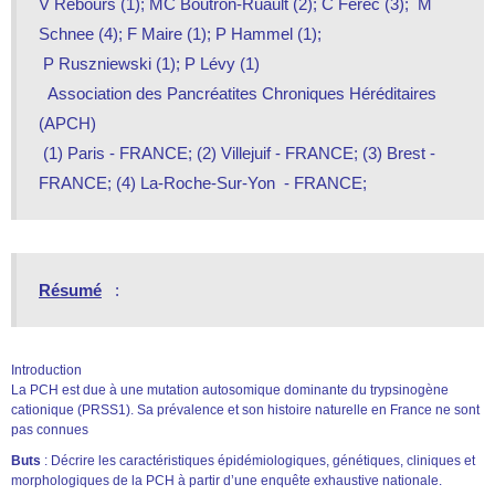
V Rebours (1); MC Boutron-Ruault (2); C Férec (3);  M 
Schnee (4); F Maire (1); P Hammel (1);
 P Ruszniewski (1); P Lévy (1)
  Association des Pancréatites Chroniques Héréditaires 
(APCH)
 (1) Paris - FRANCE; (2) Villejuif - FRANCE; (3) Brest - 
FRANCE; (4) La-Roche-Sur-Yon  - FRANCE; 
Résumé
   :
Introduction
La PCH est due à une mutation autosomique dominante du trypsinogène
cationique (PRSS1). Sa prévalence et son histoire naturelle en France ne sont
pas connues
Buts
: Décrire les caractéristiques épidémiologiques, génétiques, cliniques et
morphologiques de la PCH à partir d’une enquête exhaustive nationale.