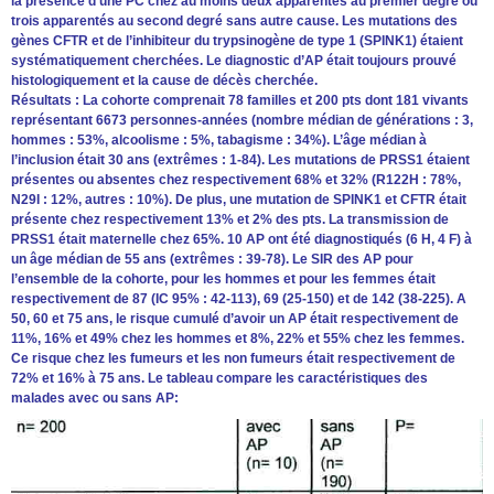
la présence d’une PC chez au moins deux apparentés au premier degré ou
trois apparentés au second degré sans autre cause. Les mutations des
gènes CFTR et de l’inhibiteur du trypsinogène de type 1 (SPINK1) étaient
systématiquement cherchées. Le diagnostic d’AP était toujours prouvé
histologiquement et la cause de décès cherchée.
Résultats : La cohorte comprenait 78 familles et 200 pts dont 181 vivants
représentant 6673 personnes-années (nombre médian de générations : 3,
hommes : 53%, alcoolisme : 5%, tabagisme : 34%). L’âge médian à
l’inclusion était 30 ans (extrêmes : 1-84). Les mutations de PRSS1 étaient
présentes ou absentes chez respectivement 68% et 32% (R122H : 78%,
N29I : 12%, autres : 10%). De plus, une mutation de SPINK1 et CFTR était
présente chez respectivement 13% et 2% des pts. La transmission de
PRSS1 était maternelle chez 65%. 10 AP ont été diagnostiqués (6 H, 4 F) à
un âge médian de 55 ans (extrêmes : 39-78). Le SIR des AP pour
l’ensemble de la cohorte, pour les hommes et pour les femmes était
respectivement de 87 (IC 95% : 42-113), 69 (25-150) et de 142 (38-225). A
50, 60 et 75 ans, le risque cumulé d’avoir un AP était respectivement de
11%, 16% et 49% chez les hommes et 8%, 22% et 55% chez les femmes.
Ce risque chez les fumeurs et les non fumeurs était respectivement de
72% et 16% à 75 ans. Le tableau compare les caractéristiques des
malades avec ou sans AP: