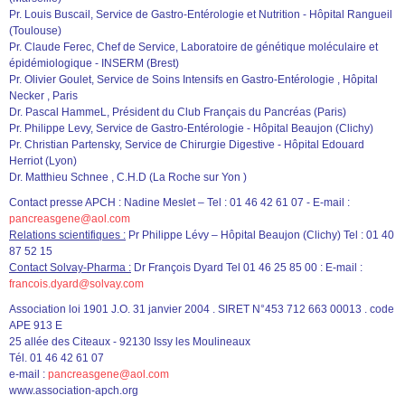
Pr. Louis Buscail, Service de Gastro-Entérologie et Nutrition - Hôpital Rangueil
(Toulouse)
Pr. Claude Ferec, Chef de Service, Laboratoire de génétique moléculaire et
épidémiologique - INSERM (Brest)
Pr. Olivier Goulet, Service de Soins Intensifs en Gastro-Entérologie , Hôpital
Necker , Paris
Dr. Pascal HammeL, Président du Club Français du Pancréas (Paris)
Pr. Philippe Levy, Service de Gastro-Entérologie - Hôpital Beaujon (Clichy)
Pr. Christian Partensky, Service de Chirurgie Digestive - Hôpital Edouard
Herriot (Lyon)
Dr. Matthieu Schnee , C.H.D (La Roche sur Yon )
Contact presse APCH : Nadine Meslet – Tel : 01 46 42 61 07 - E-mail :
pancreasgene@aol.com
Relations scientifiques :
Pr Philippe Lévy – Hôpital Beaujon (Clichy) Tel : 01 40
87 52 15
Contact Solvay-Pharma :
Dr François Dyard Tel 01 46 25 85 00 : E-mail :
francois.dyard@solvay.com
Association loi 1901 J.O. 31 janvier 2004 . SIRET N°453 712 663 00013 . code
APE 913 E
25 allée des Citeaux - 92130 Issy les Moulineaux
Tél. 01 46 42 61 07
e-mail :
pancreasgene@aol.com
www.association-apch.org