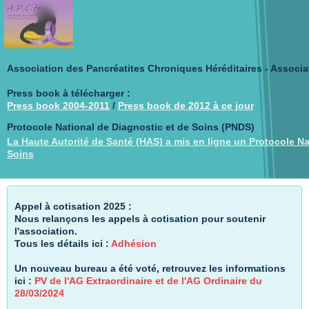
Association des Pancréatites Chroniques Héréditaires - Associa
Press book à télécharger :
Press book 2004-2011
/
Press book de 2012 à ce jour
Protocole National de Diagnostic et de Soins (PNDS)
La Haute Autorité de Santé (HAS) a mis en ligne un Protocole Na
Soins
Appel à cotisation 2025 :
Nous relançons les appels à cotisation pour soutenir
l'association.
Tous les détails ici :
Adhésion
Un nouveau bureau a été voté, retrouvez les informations
ici :
PV de l'AG Extraordinaire et de l'AG Ordinaire du
28/03/2024