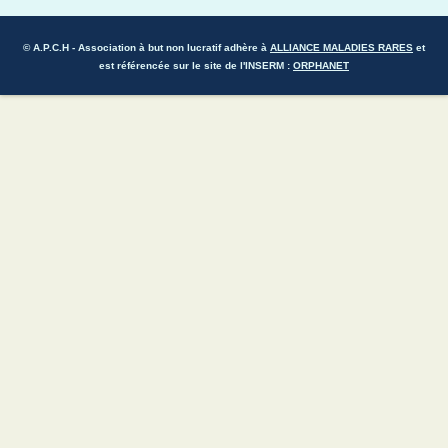
© A.P.C.H
- Association à but non lucratif adhère à
ALLIANCE MALADIES RARES
et
est référencée sur le site de l'INSERM :
ORPHANET