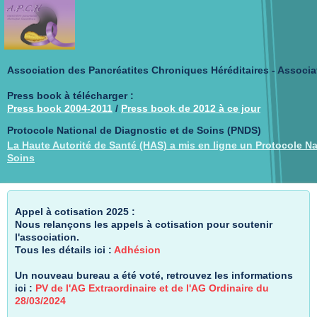
Association des Pancréatites Chroniques Héréditaires - Associa
Press book à télécharger :
Press book 2004-2011
/
Press book de 2012 à ce jour
Protocole National de Diagnostic et de Soins (PNDS)
La Haute Autorité de Santé (HAS) a mis en ligne un Protocole Na
Soins
Appel à cotisation 2025 :
Nous relançons les appels à cotisation pour soutenir
l'association.
Tous les détails ici :
Adhésion
Un nouveau bureau a été voté, retrouvez les informations
ici :
PV de l'AG Extraordinaire et de l'AG Ordinaire du
28/03/2024