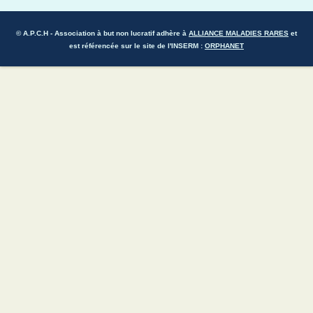
© A.P.C.H
- Association à but non lucratif adhère à
ALLIANCE MALADIES RARES
et
est référencée sur le site de l'INSERM :
ORPHANET