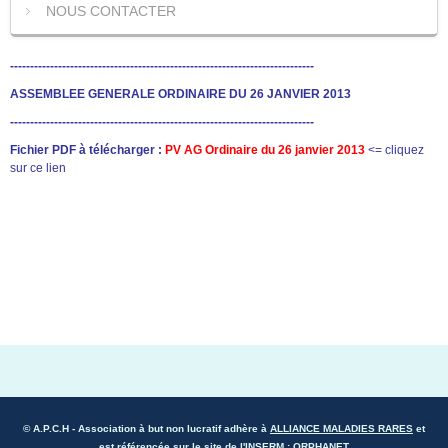
NOUS CONTACTER
----------------------------------------------------------------------------
ASSEMBLEE GENERALE ORDINAIRE DU 26 JANVIER 2013
----------------------------------------------------------------------------
Fichier PDF à télécharger :
PV AG Ordinaire du 26 janvier 2013
<= cliquez
sur ce lien
© A.P.C.H
- Association à but non lucratif adhère à
ALLIANCE MALADIES RARES
et
est référencée sur le site de l'INSERM :
ORPHANET