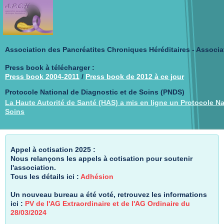
Association des Pancréatites Chroniques Héréditaires - Associa
Press book à télécharger :
Press book 2004-2011
/
Press book de 2012 à ce jour
Protocole National de Diagnostic et de Soins (PNDS)
La Haute Autorité de Santé (HAS) a mis en ligne un Protocole Na
Soins
Appel à cotisation 2025 :
Nous relançons les appels à cotisation pour soutenir
l'association.
Tous les détails ici :
Adhésion
Un nouveau bureau a été voté, retrouvez les informations
ici :
PV de l'AG Extraordinaire et de l'AG Ordinaire du
28/03/2024