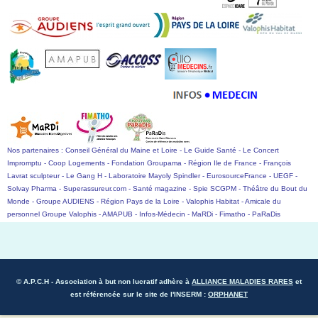
Nos partenaires : Conseil Général du Maine et Loire - Le Guide Santé - Le Concert
Impromptu - Coop Logements - Fondation Groupama - Région Ile de France - François
Lavrat sculpteur - Le Gang H - Laboratoire Mayoly Spindler - EurosourceFrance - UEGF -
Solvay Pharma - Superassureur.com - Santé magazine - Spie SCGPM - Théâtre du Bout du
Monde - Groupe AUDIENS - Région Pays de la Loire - Valophis Habitat - Amicale du
personnel Groupe Valophis - AMAPUB - Infos-Médecin - MaRDi - Fimatho - PaRaDis
© A.P.C.H
- Association à but non lucratif adhère à
ALLIANCE MALADIES RARES
et
est référencée sur le site de l'INSERM :
ORPHANET